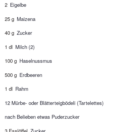
2
Eigelbe
25 g
Maizena
40 g
Zucker
1 dl
Milch (2)
100 g
Haselnussmus
500 g
Erdbeeren
1 dl
Rahm
12 Mürbe- oder Blätterteigbödeli (Tartelettes)
nach Belieben etwas Puderzucker
3 Esslöffel
Zucker