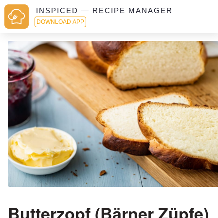
INSPICED — RECIPE MANAGER
DOWNLOAD APP
Butterzopf (Bärner Züpfe)