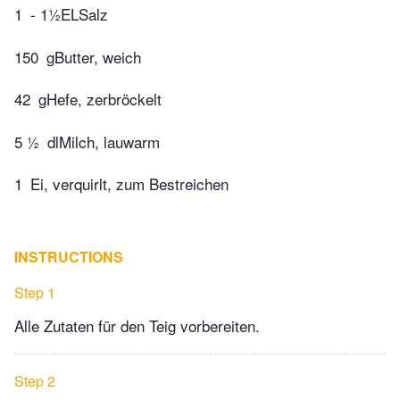
1
- 1½ELSalz
150
gButter, weich
42
gHefe, zerbröckelt
5 ½
dlMilch, lauwarm
1
Ei, verquirlt, zum Bestreichen
INSTRUCTIONS
Step 1
Alle Zutaten für den Teig vorbereiten.
Step 2