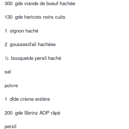
300
gde viande de boeuf hachée
130
gde haricots noirs cuits
1
oignon haché
2
goussesd'ail hachées
½
bouquetde persil haché
sel
poivre
1
dlde crème entière
200
gde Sbrinz AOP râpé
persil