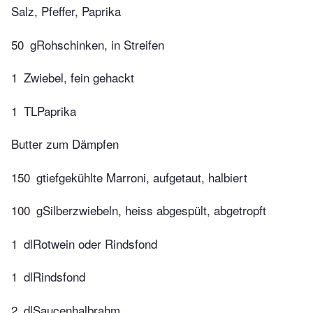
Salz, Pfeffer, Paprika
50
gRohschinken, in Streifen
1
Zwiebel, fein gehackt
1
TLPaprika
Butter zum Dämpfen
150
gtiefgekühlte Marroni, aufgetaut, halbiert
100
gSilberzwiebeln, heiss abgespült, abgetropft
1
dlRotwein oder Rindsfond
1
dlRindsfond
2
dlSaucenhalbrahm