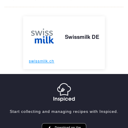
Swissmilk DE
swissmilk.ch
Start collecting and managing recipes with Inspiced.