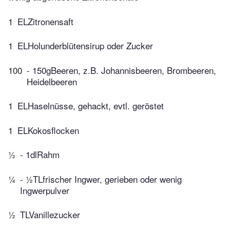
1
ELZitronensaft
1
ELHolunderblütensirup oder Zucker
100
- 150gBeeren, z.B. Johannisbeeren, Brombeeren,
Heidelbeeren
1
ELHaselnüsse, gehackt, evtl. geröstet
1
ELKokosflocken
½
- 1dlRahm
¼
- ½TLfrischer Ingwer, gerieben oder wenig
Ingwerpulver
½
TLVanillezucker