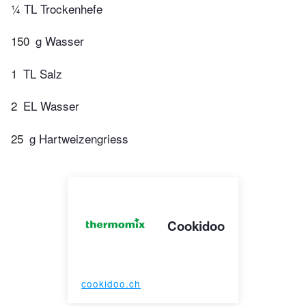
¼ TL Trockenhefe
150
g Wasser
1
TL Salz
2
EL Wasser
25
g Hartweizengriess
Cookidoo
cookidoo.ch