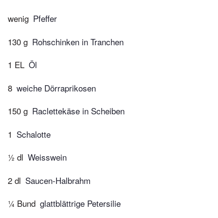
wenig
Pfeffer
130 g
Rohschinken in Tranchen
1 EL
Öl
8
weiche Dörraprikosen
150 g
Raclettekäse in Scheiben
1
Schalotte
½ dl
Weisswein
2 dl
Saucen-Halbrahm
¼ Bund
glattblättrige Petersilie