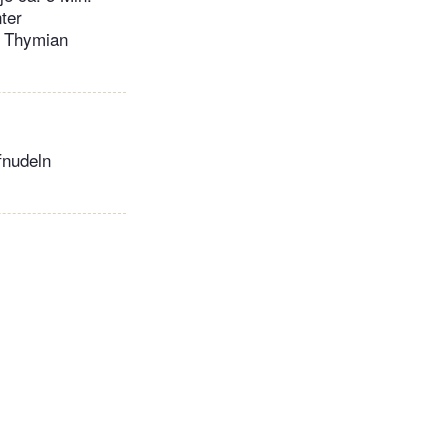
ter
d Thymian
fnudeln