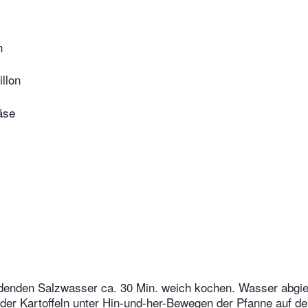
n
llon
äse
iedenden Salzwasser ca. 30 Min. weich kochen. Wasser abgi
 der Kartoffeln unter Hin-und-her-Bewegen der Pfanne auf de