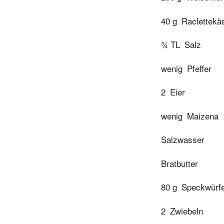
40 g
Raclettekä
¾ TL
Salz
wenig
Pfeffer
2
Eier
wenig
Maizena
Salzwasser
Bratbutter
80 g
Speckwürfe
2
Zwiebeln