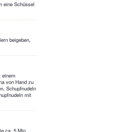
in eine Schüssel
iern beigeben,
t einem
ena von Hand zu
en. Schupfnudeln
hupfnudeln mit
je ca. 5 Min.