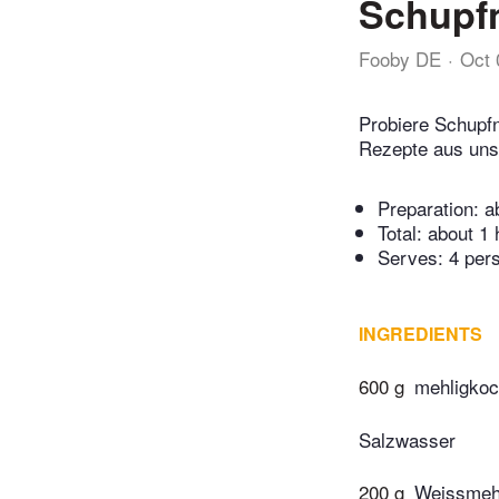
Schupfn
Fooby DE
Oct 
Probiere Schupfn
Rezepte aus unse
Preparation:
a
Total:
about 1 
Serves: 4 per
INGREDIENTS
600 g
mehligkoc
Salzwasser
200 g
Weissmeh