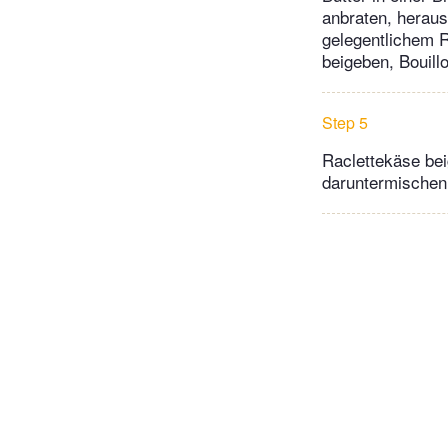
anbraten, heraus
gelegentlichem R
beigeben, Bouill
Step 5
Raclettekäse bei
daruntermischen