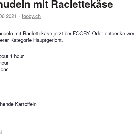
udeln mit Raclettekäse
06 2021
fooby.ch
udeln mit Raclettekäse jetzt bei FOOBY. Oder entdecke wei
rer Kategorie Hauptgericht.
bout 1 hour
hour
sons
hende Kartoffeln
l