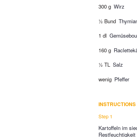
300 g
Wirz
½ Bund
Thymia
1 dl
Gemüseboui
160 g
Raclettek
½ TL
Salz
wenig
Pfeffer
INSTRUCTIONS
Step 1
Kartoffeln im s
Restfeuchtigkeit