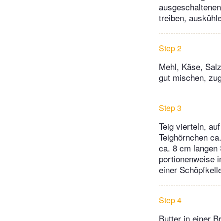
ausgeschaltenen 
treiben, auskühl
Step 2
Mehl, Käse, Salz
gut mischen, zug
Step 3
Teig vierteln, a
Teighörnchen ca
ca. 8 cm langen
portionenweise i
einer Schöpfkell
Step 4
Butter in einer 