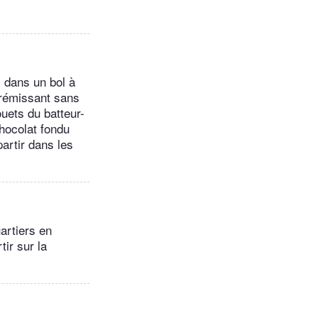
x dans un bol à
frémissant sans
ouets du batteur-
chocolat fondu
partir dans les
artiers en
ir sur la