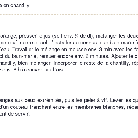
 en chantilly.
orange, presser le jus (soit env. ¾ de dl), mélanger les deu
ec œuf, sucre et sel. L’installer au-dessus d’un bain-marie 
 l’eau. Travailler le mélange en mousse env. 3 min avec les f
ol du bain-marie, re­muer encore env. 2 minutes. Ajouter le 
hantilly, bien mélanger. Incorporer le reste de la chantilly, ré
 env. 6 h à couvert au frais.
anges aux deux extrémités, puis les peler à vif. Lever les qu
d’un couteau tranchant entre les membranes blanches, répart
t de servir.