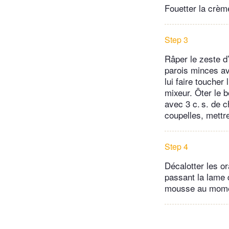
Fouetter la crème
Step 3
Râper le zeste d’
parois minces av
lui faire toucher
mixeur. Ôter le b
avec 3 c. s. de c
coupelles, mettre
Step 4
Décalotter les or
passant la lame 
mousse au momen