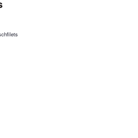
s
chfilets