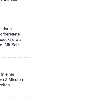
e darin
orbereitete
edeckt etwa
. Mit Salz,
In einer
twa 2 Minuten
reifen