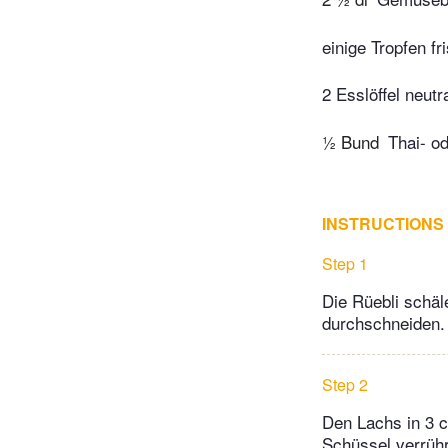
einige Tropfen fr
2 Esslöffel neutr
½ Bund
Thai- o
INSTRUCTIONS
Step 1
Die Rüebli schäl
durchschneiden. 
Step 2
Den Lachs in 3 c
Schüssel verrühr