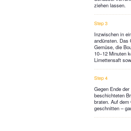
ziehen lassen.
Step 3
Inzwischen in ein
andünsten. Das C
Gemüse, die Boui
10−12 Minuten ko
Limettensaft so
Step 4
Gegen Ende der G
beschichteten Br
braten. Auf dem C
geschnitten – ga