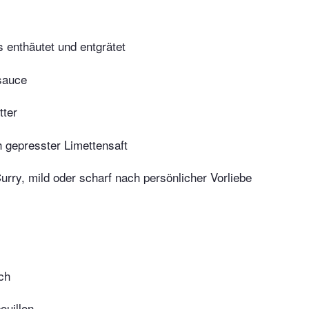
s enthäutet und entgrätet
sauce
tter
h gepresster Limettensaft
Curry, mild oder scharf nach persönlicher Vorliebe
ch
uillon