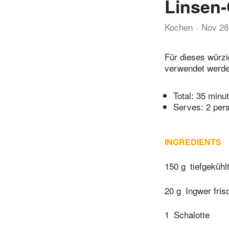
Linsen-
Kochen
Nov 28
Für dieses würzi
verwendet werde
Total:
35 minu
Serves: 2 per
INGREDIENTS
150 g
tiefgeküh
20 g
Ingwer fris
1
Schalotte