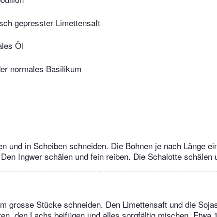
isch gepresster Limettensaft
ales Öl
der normales Basilikum
en und in Scheiben schneiden. Die Bohnen je nach Länge ei
Den Ingwer schälen und fein reiben. Die Schalotte schälen 
m grosse Stücke schneiden. Den Limettensaft und die Sojas
en, den Lachs beifügen und alles sorgfältig mischen. Etwa 