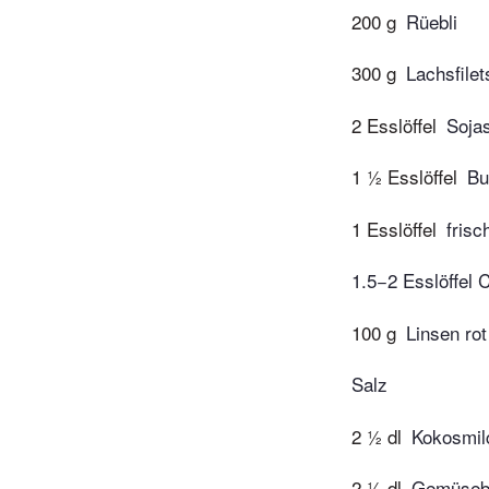
200 g
Rüebli
300 g
Lachsfilet
2 Esslöffel
Soja
1 ½ Esslöffel
Bu
1 Esslöffel
frisc
1.5−2 Esslöffel 
100 g
Linsen rot
Salz
2 ½ dl
Kokosmil
2 ½ dl
Gemüsebo