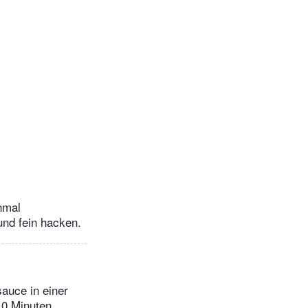
nmal
und fein hacken.
auce in einer
10 Minuten