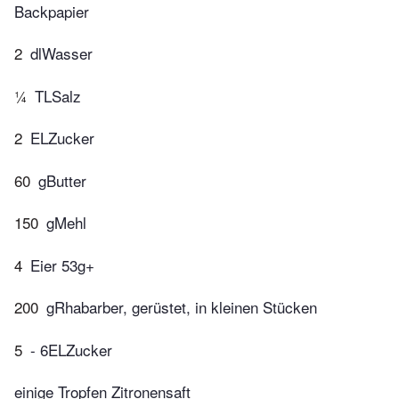
Backpapier
2
dlWasser
¼
TLSalz
2
ELZucker
60
gButter
150
gMehl
4
Eier 53g+
200
gRhabarber, gerüstet, in kleinen Stücken
5
- 6ELZucker
einige Tropfen Zitronensaft