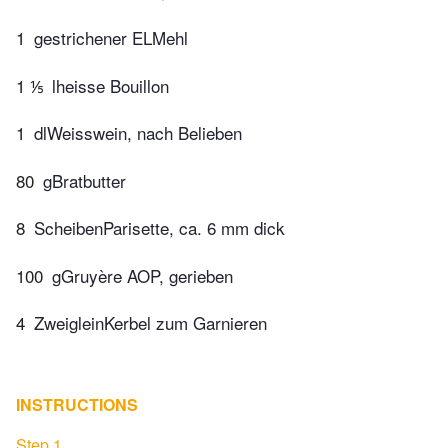
1
gestrichener ELMehl
1 ⅕
lheisse Bouillon
1
dlWeisswein, nach Belieben
80
gBratbutter
8
ScheibenParisette, ca. 6 mm dick
100
gGruyère AOP, gerieben
4
ZweigleinKerbel zum Garnieren
INSTRUCTIONS
Step 1