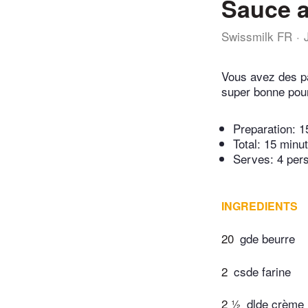
Sauce a
Swissmilk FR
Vous avez des pâ
super bonne pour
Preparation:
1
Total:
15 minu
Serves: 4 per
INGREDIENTS
20
gde beurre
2
csde farine
2 ½
dlde crème