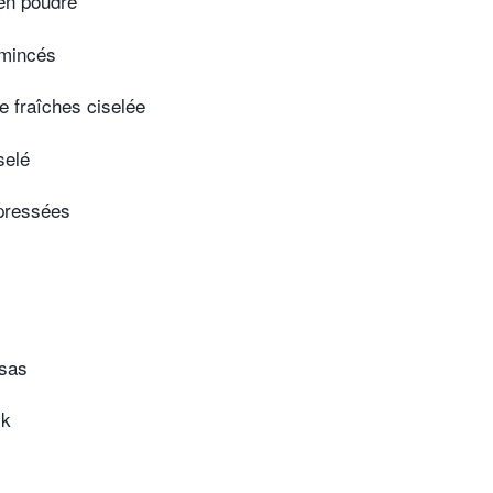
 en poudre
émincés
e fraîches ciselée
selé
 pressées
sas
ck