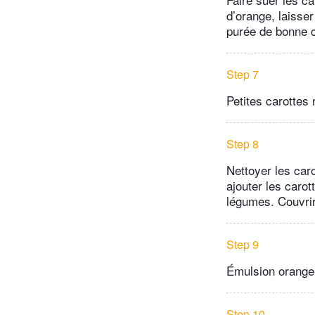
d’orange, laisser
purée de bonne 
Step 7
Petites carottes 
Step 8
Nettoyer les caro
ajouter les carot
légumes. Couvrir
Step 9
Émulsion orange
Step 10