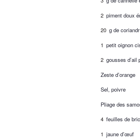
3
g de cannelle
2
piment doux 
20
g de coriandr
1
petit oignon ci
2
gousses d’ail
Zeste d’orange
Sel, poivre
Pliage des samo
4
feuilles de bri
1
jaune d’œuf