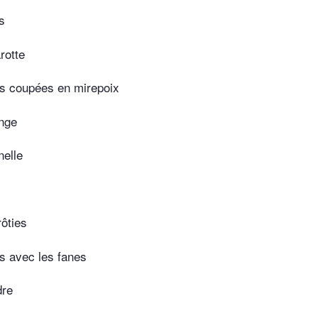
s
rotte
es coupées en mirepoix
ange
nelle
rôties
es avec les fanes
dre