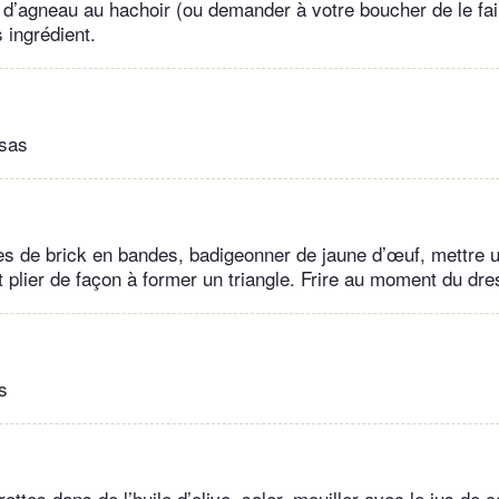
 d’agneau au hachoir (ou demander à votre boucher de le fai
 ingrédient.
sas
les de brick en bandes, badigeonner de jaune d’œuf, mettre u
t plier de façon à former un triangle. Frire au moment du dr
s
ottes dans de l’huile d’olive, saler, mouiller avec le jus de ca