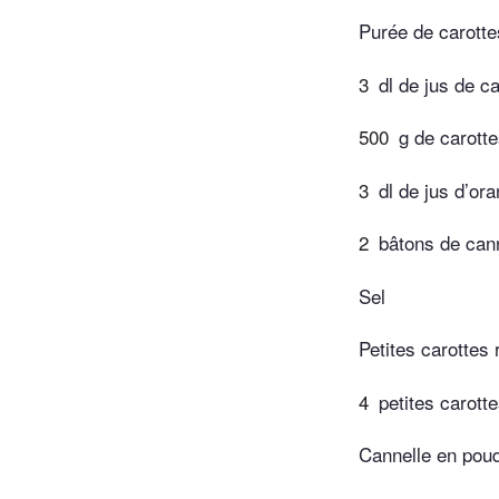
Purée de carotte
3
dl de jus de ca
500
g de carott
3
dl de jus d’or
2
bâtons de can
Sel
Petites carottes 
4
petites carott
Cannelle en pou