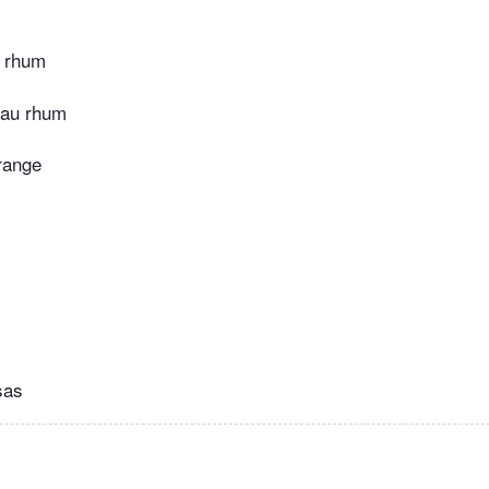
 rhum
 au rhum
orange
sas