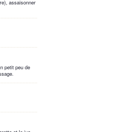
re), assaisonner
n petit peu de
essage.
rotte et le jus