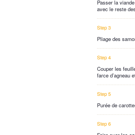
Passer la viande
avec le reste des
Step 3
Pliage des samo
Step 4
Couper les feuil
farce d’agneau e
Step 5
Purée de carotte
Step 6
Faire suer les car