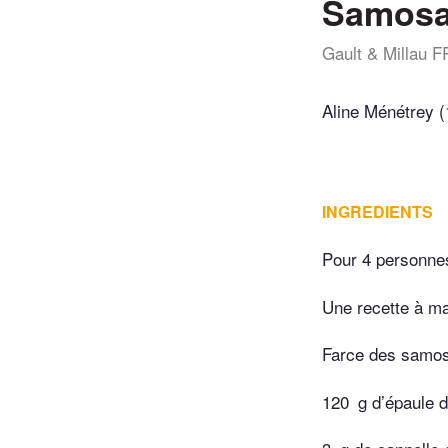
Samosas
Gault & Millau F
Aline Ménétrey (
INGREDIENTS
Pour 4 personne
Une recette à ma
Farce des samo
120
g d’épaule 