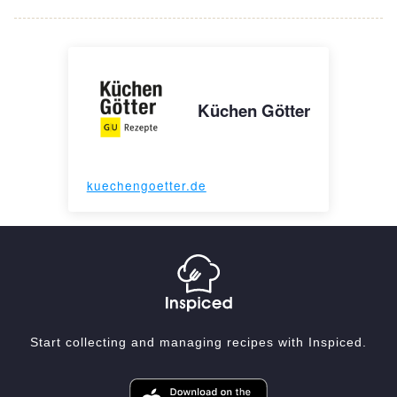
Küchen Götter
kuechengoetter.de
Start collecting and managing recipes with Inspiced.