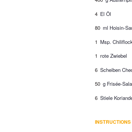
4
El Öl
80
ml Hoisin-Sa
1
Msp. Chilifloc
1
rote Zwiebel
6
Scheiben Che
50
g Frisée-Sala
6
Stiele Koriand
INSTRUCTIONS