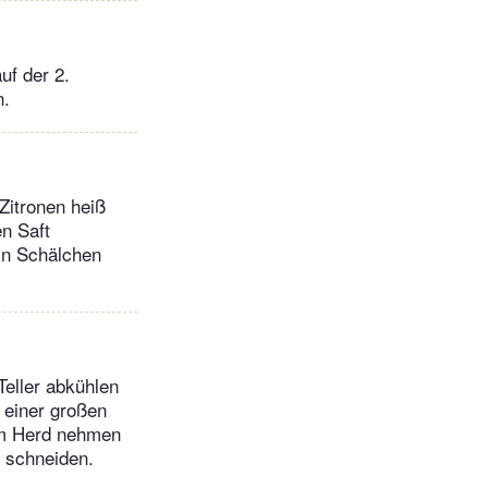
uf der 2.
n.
Zitronen heiß
en Saft
in Schälchen
Teller abkühlen
 einer großen
Vom Herd nehmen
e schneiden.