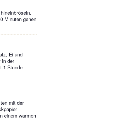
hineinbröseln.
20 Minuten gehen
alz, Ei und
 in der
t 1 Stunde
ten mit der
ackpapier
 an einem warmen