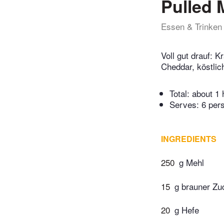
Pulled
Essen & Trinken
Voll gut drauf: 
Cheddar, köstlic
Total:
about 1 
Serves: 6 per
INGREDIENTS
250
g Mehl
15
g brauner Zu
20
g Hefe