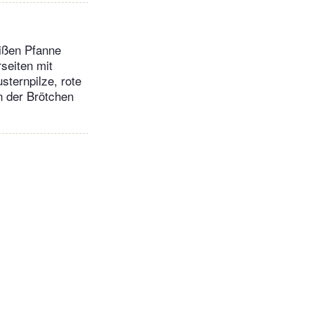
eißen Pfanne
seiten mit
sternpilze, rote
n der Brötchen