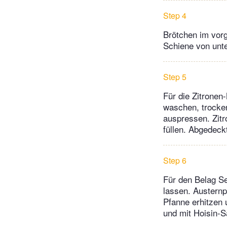
Step 4
Brötchen im vorg
Schiene von unt
Step 5
Für die Zitronen
waschen, trocken
auspressen. Zitr
füllen. Abgedeckt
Step 6
Für den Belag Se
lassen. Austernp
Pfanne erhitzen 
und mit Hoisin-S