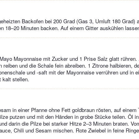
eheizten Backofen bei 200 Grad (Gas 3, Umluft 180 Grad) a
en 18–20 Minuten backen. Auf einem Gitter auskühlen lasse
-Mayo Mayonnaise mit Zucker und 1 Prise Salz glatt rühren. 
 reiben und die Schale fein abreiben. 1 Zitrone halbieren, d
onenschale und -saft mit der Mayonnaise verrühren und in e
 kalt stellen.
sam in einer Pfanne ohne Fett goldbraun rösten, auf einem 
ilze putzen und mit den Händen in grobe Stücke teilen. Öl in
und darin die Pilze bei starker Hitze 2–3 Minuten braten. 
auce, Chili und Sesam mischen. Rote Zwiebel in feine Ring