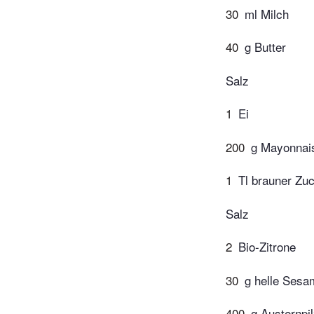
30
ml Milch
40
g Butter
Salz
1
Ei
200
g Mayonnai
1
Tl brauner Zu
Salz
2
Bio-Zitrone
30
g helle Sesa
400
g Austernpi