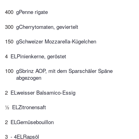
400
gPenne rigate
300
gCherrytomaten, geviertelt
150
gSchweizer Mozzarella-Kügelchen
4
ELPinienkerne, geröstet
100
gSbrinz AOP, mit dem Sparschäler Späne
abgezogen
2
ELweisser Balsamico-Essig
½
ELZitronensaft
2
ELGemüsebouillon
3
- 4ELRapsöl