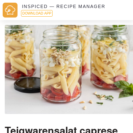
INSPICED — RECIPE MANAGER
DOWNLOAD APP
Teigwarensalat caprese