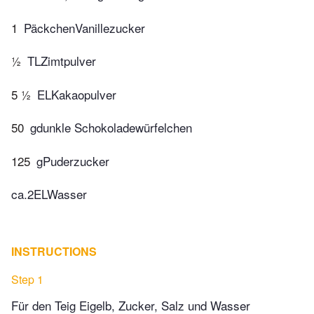
1
PäckchenVanillezucker
½
TLZimtpulver
5 ½
ELKakaopulver
50
gdunkle Schokoladewürfelchen
125
gPuderzucker
ca.2ELWasser
INSTRUCTIONS
Step 1
Für den Teig Eigelb, Zucker, Salz und Wasser