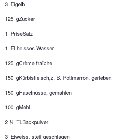
3
Eigelb
125
gZucker
1
PriseSalz
1
ELheisses Wasser
125
gCrème fraîche
150
gKürbisfleisch,z. B. Potimarron, gerieben
150
gHaselnüsse, gemahlen
100
gMehl
2 ¾
TLBackpulver
3
Eiweiss, steif geschlagen