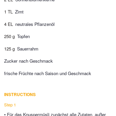
1 TL
Zimt
4 EL
neutrales Pflanzenöl
250 g
Topfen
125 g
Sauerrahm
Zucker nach Geschmack
frische Früchte nach Saison und Geschmack
INSTRUCTIONS
Step 1
• Für das Knuspermüsli zunächst alle Zutaten, außer