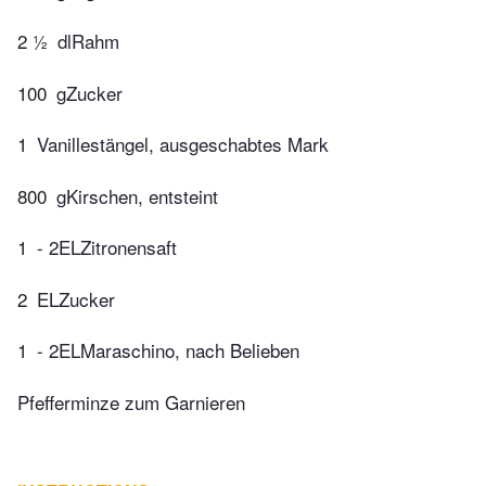
2 ½
dlRahm
100
gZucker
1
Vanillestängel, ausgeschabtes Mark
800
gKirschen, entsteint
1
- 2ELZitronensaft
2
ELZucker
1
- 2ELMaraschino, nach Belieben
Pfefferminze zum Garnieren