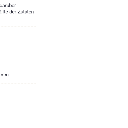
 darüber
lfte der Zutaten
eren.