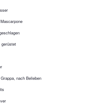
sser
 Mascarpone
 geschlagen
 gerüstet
er
 Grappa, nach Belieben
its
lver