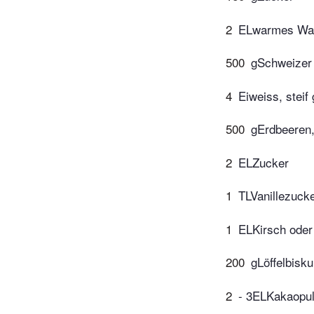
2
ELwarmes Wa
500
gSchweizer
4
Eiweiss, steif
500
gErdbeeren,
2
ELZucker
1
TLVanillezuck
1
ELKirsch oder
200
gLöffelbisku
2
- 3ELKakaopu