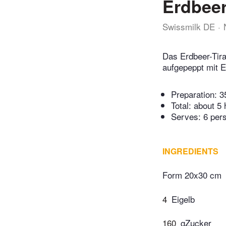
Erdbeer
Swissmilk DE
Das Erdbeer-Tir
aufgepeppt mit E
Preparation:
3
Total:
about 5 
Serves: 6 per
INGREDIENTS
Form 20x30 cm
4
Eigelb
160
gZucker