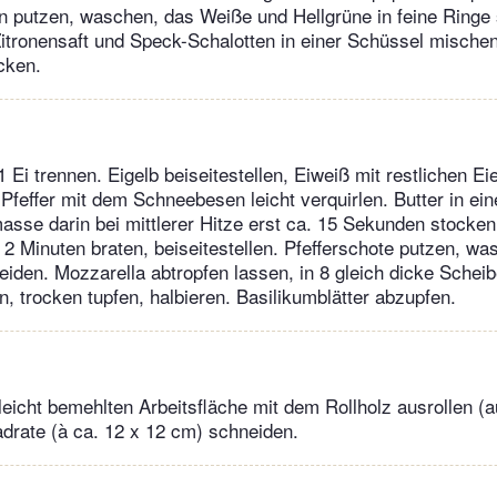
n putzen, waschen, das Weiße und Hellgrüne in feine Ringe 
itronensaft und Speck-Schalotten in einer Schüssel mischen
cken.
 Ei trennen. Eigelb beiseitestellen, Eiweiß mit restlichen Ei
Pfeffer mit dem Schneebesen leicht verquirlen. Butter in ei
masse darin bei mittlerer Hitze erst ca. 15 Sekunden stocke
 2 Minuten braten, beiseitestellen. Pfefferschote putzen, wa
eiden. Mozzarella abtropfen lassen, in 8 gleich dicke Schei
 trocken tupfen, halbieren. Basilikumblätter abzupfen.
leicht bemehlten Arbeitsfläche mit dem Rollholz ausrollen (a
drate (à ca. 12 x 12 cm) schneiden.