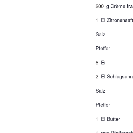
200
g Crème fra
1
El Zitronensaf
Salz
Pfeffer
5
Ei
2
El Schlagsahn
Salz
Pfeffer
1
El Butter
1
rote Pfeffersc