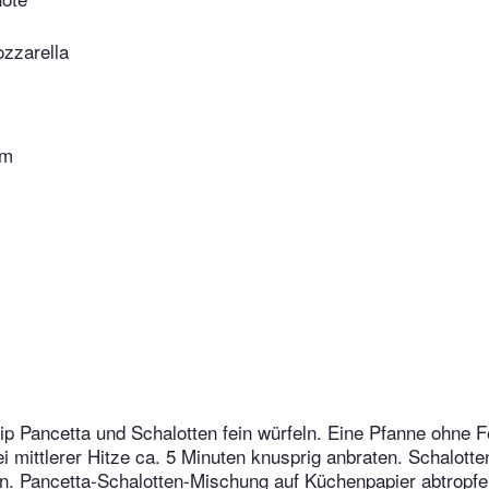
ozzarella
um
p Pancetta und Schalotten fein würfeln. Eine Pfanne ohne Fe
ei mittlerer Hitze ca. 5 Minuten knusprig anbraten. Schalott
n. Pancetta-Schalotten-Mischung auf Küchenpapier abtropfe