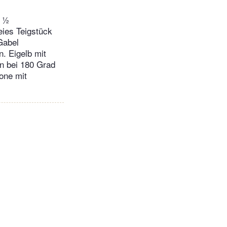
, ½
eies Teigstück
Gabel
. Eigelb mit
n bei 180 Grad
one mit