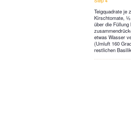
Step 4
Teigquadrate je 
Kirschtomate, ⅛ 
über die Füllung
zusammendrücken
etwas Wasser ver
(Umluft 160 Grad
restlichen Basil