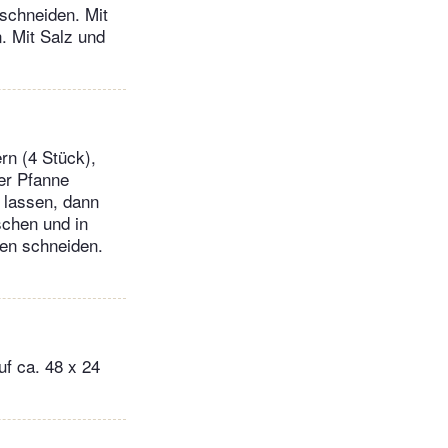
schneiden. Mit
. Mit Salz und
ern (4 Stück),
ner Pfanne
n lassen, dann
schen und in
ben schneiden.
uf ca. 48 x 24