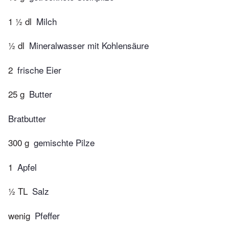
1 ½ dl
Milch
½ dl
Mineralwasser mit Kohlensäure
2
frische Eier
25 g
Butter
Bratbutter
300 g
gemischte Pilze
1
Apfel
½ TL
Salz
wenig
Pfeffer