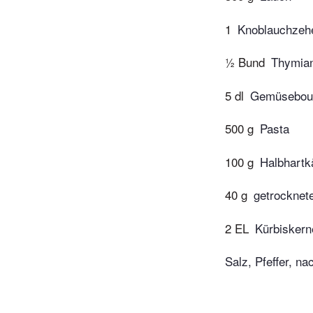
1
Knoblauchzeh
½ Bund
Thymia
5 dl
Gemüseboui
500 g
Pasta
100 g
Halbhartk
40 g
getrocknet
2 EL
Kürbiskern
Salz, Pfeffer, na