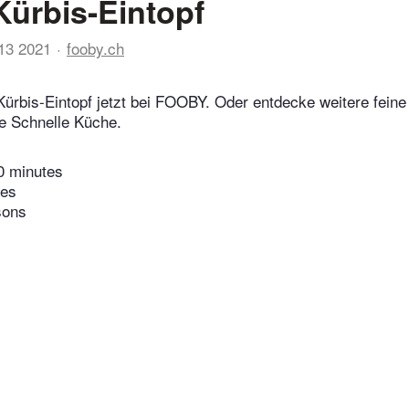
Kürbis-Eintopf
13 2021
fooby.ch
Kürbis-Eintopf jetzt bei FOOBY. Oder entdecke weitere fein
e Schnelle Küche.
0 minutes
tes
sons