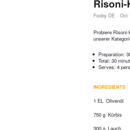
Risoni-
Fooby DE
Oct 
Probiere Risoni-
unserer Kategori
Preparation:
3
Total:
30 minu
Serves: 4 per
INGREDIENTS
1 EL
Olivenöl
750 g
Kürbis
300 g
Lauch