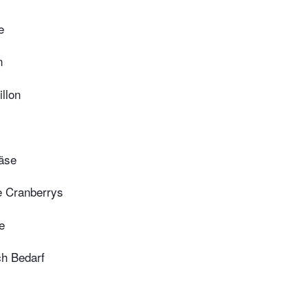
e
n
llon
äse
e Cranberrys
e
ch Bedarf