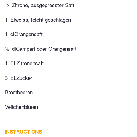
½
Zitrone, ausgepresster Saft
1
Eiweiss, leicht geschlagen
1
dlOrangensaft
½
dlCampari oder Orangensaft
1
ELZitronensaft
3
ELZucker
Brombeeren
Veilchenblüten
INSTRUCTIONS