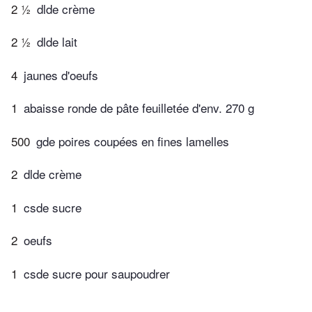
2 ½
dlde crème
2 ½
dlde lait
4
jaunes d'oeufs
1
abaisse ronde de pâte feuilletée d'env. 270 g
500
gde poires coupées en fines lamelles
2
dlde crème
1
csde sucre
2
oeufs
1
csde sucre pour saupoudrer