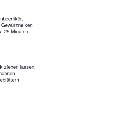
mbeerlikör,
nd Gewürznelken
wa 25 Minuten
k ziehen lassen.
andenen
eblättern