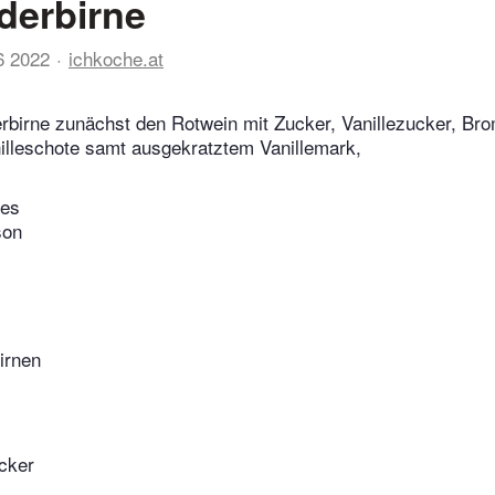
derbirne
6 2022
ichkoche.at
rbirne zunächst den Rotwein mit Zucker, Vanillezucker, Bro
nilleschote samt ausgekratztem Vanillemark,
tes
son
irnen
ucker