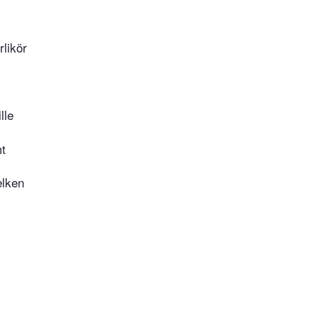
likör
lle
mt
elken