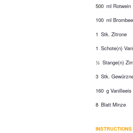
500
ml Rotwein
100
ml Brombeer
1
Stk. Zitrone
1
Schote(n) Vani
½
Stange(n) Zi
3
Stk. Gewürzn
160
g Vanilleeis
8
Blatt Minze
INSTRUCTIONS