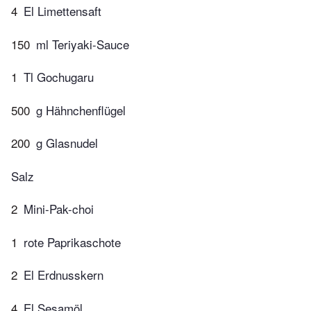
4
El Limettensaft
150
ml Teriyaki-Sauce
1
Tl Gochugaru
500
g Hähnchenflügel
200
g Glasnudel
Salz
2
Mini-Pak-choi
1
rote Paprikaschote
2
El Erdnusskern
4
El Sesamöl