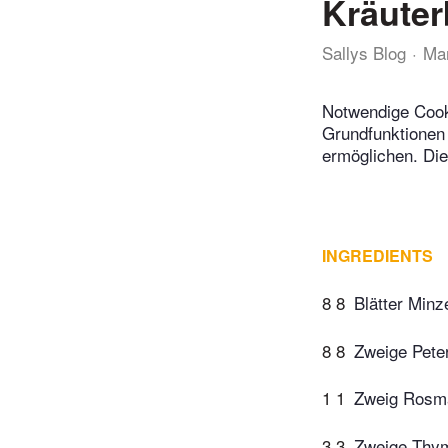
Kräuter
Sallys Blog
Ma
Notwendige Cook
Grundfunktionen 
ermöglichen. Di
INGREDIENTS
8 8
Blätter Minz
8 8
Zweige Peter
1 1
Zweig Rosm
3 3
Zweige Thy