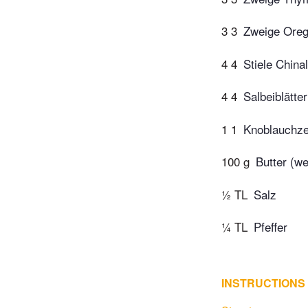
3 3
Zweige Ore
4 4
Stiele China
4 4
Salbeiblätter
1 1
Knoblauchz
100 g
Butter (we
½ TL
Salz
¼ TL
Pfeffer
INSTRUCTIONS