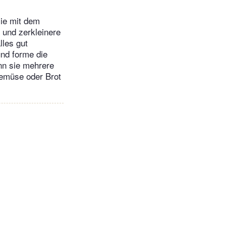
sie mit dem
 und zerkleinere
lles gut
und forme die
ann sie mehrere
emüse oder Brot