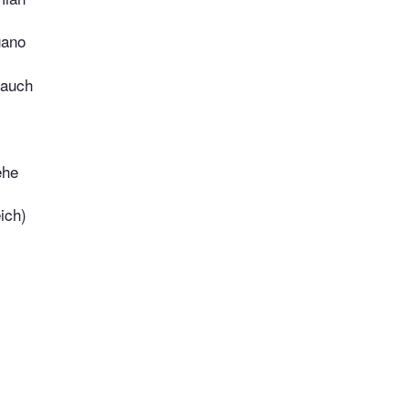
gano
lauch
ehe
ich)