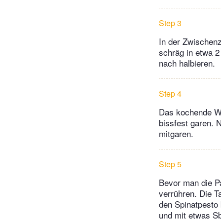
Step 3
In der Zwischen
schräg in etwa 2
nach halbieren.
Step 4
Das kochende Wa
bissfest garen. 
mitgaren.
Step 5
Bevor man die P
verrühren. Die Ta
den Spinatpesto 
und mit etwas Sb