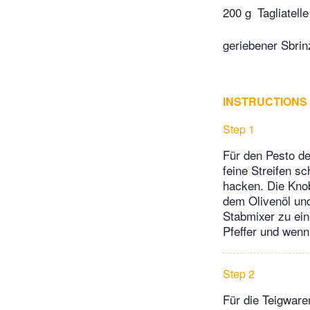
200 g
Tagliatell
geriebener Sbri
INSTRUCTIONS
Step 1
Für den Pesto de
feine Streifen s
hacken. Die Knob
dem Olivenöl und
Stabmixer zu ein
Pfeffer und wenn
Step 2
Für die Teigware