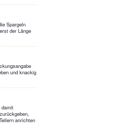
die Spargeln
erst der Länge
Packungsangabe
geben und knackig
 damit
e zurückgeben,
ellern anrichten