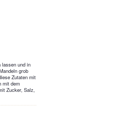
 lassen und in
 Mandeln grob
iese Zutaten mit
n mit dem
it Zucker, Salz,