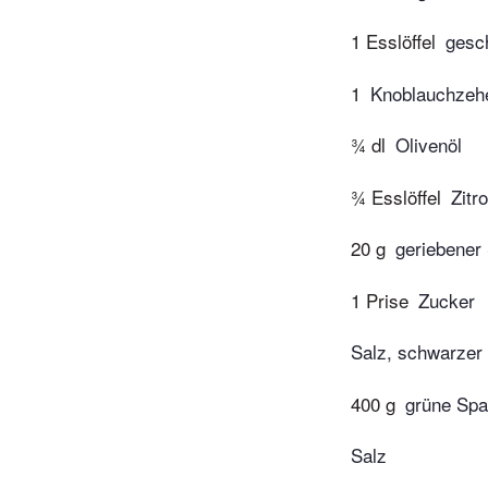
1 Esslöffel
gesc
1
Knoblauchzeh
¾ dl
Olivenöl
¾ Esslöffel
Zitr
20 g
geriebener
1 Prise
Zucker
Salz, schwarzer 
400 g
grüne Spa
Salz