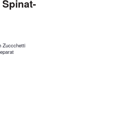
 Spinat-
h Zuccchetti
separat