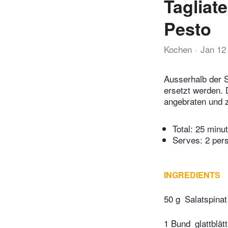
Tagliat
Pesto
Kochen
Jan 12
Ausserhalb der S
ersetzt werden. 
angebraten und 
Total:
25 minu
Serves: 2 per
INGREDIENTS
50 g
Salatspinat
1 Bund
glattblät