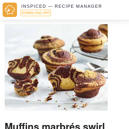
INSPICED — RECIPE MANAGER
DOWNLOAD APP
Muffins marbrés swirl