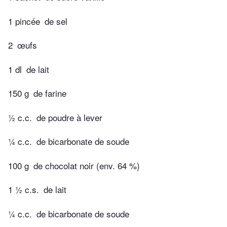
1 pincée
de sel
2
œufs
1 dl
de lait
150 g
de farine
½ c.c.
de poudre à lever
¼ c.c.
de bicarbonate de soude
100 g
de chocolat noir (env. 64 %)
1 ½ c.s.
de lait
¼ c.c.
de bicarbonate de soude