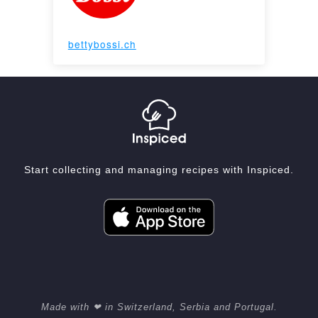
bettybossi.ch
Start collecting and managing recipes with Inspiced.
Made with ❤ in Switzerland, Serbia and Portugal.