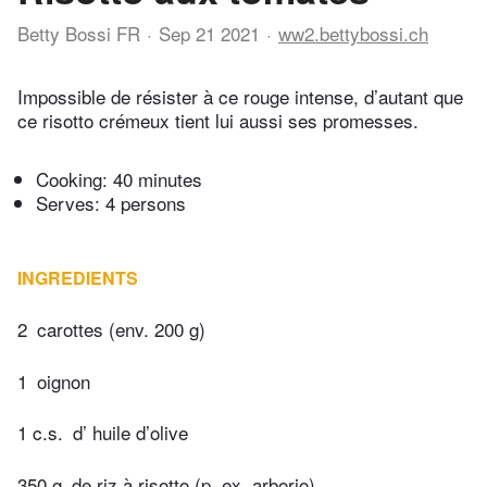
Betty Bossi FR
Sep 21 2021
ww2.bettybossi.ch
Impossible de résister à ce rouge intense, d’autant que
ce risotto crémeux tient lui aussi ses promesses.
Cooking:
40 minutes
Serves: 4 persons
INGREDIENTS
2
carottes (env. 200 g)
1
oignon
1 c.s.
d’ huile d’olive
350 g
de riz à risotto (p. ex. arborio)