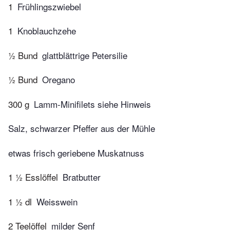
1
Frühlingszwiebel
1
Knoblauchzehe
½ Bund
glattblättrige Petersilie
½ Bund
Oregano
300 g
Lamm-Minifilets siehe Hinweis
Salz, schwarzer Pfeffer aus der Mühle
etwas frisch geriebene Muskatnuss
1 ½ Esslöffel
Bratbutter
1 ½ dl
Weisswein
2 Teelöffel
milder Senf