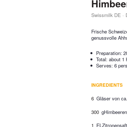
Himbee
Swissmilk DE
Frische Schweize
genussvolle Ahh
Preparation:
2
Total:
about 1 
Serves: 6 per
INGREDIENTS
6
Gläser von ca.
300
gHimbeeren
1
ELZitronensaf