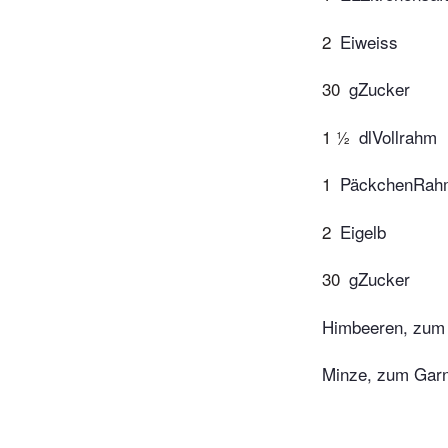
2
Eiweiss
30
gZucker
1 ½
dlVollrahm
1
PäckchenRahm
2
Eigelb
30
gZucker
Himbeeren, zum
Minze, zum Garn