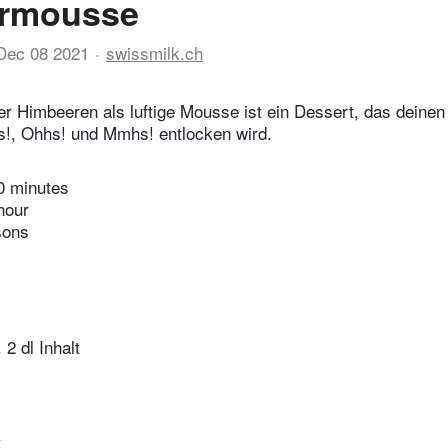
rmousse
Dec 08 2021
swissmilk.ch
r Himbeeren als luftige Mousse ist ein Dessert, das deine
s!, Ohhs! und Mmhs! entlocken wird.
0 minutes
hour
sons
 2 dl Inhalt
t