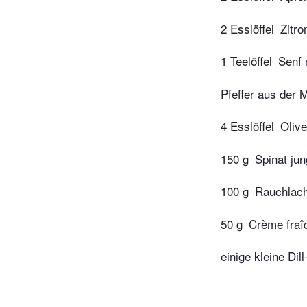
2 Esslöffel
Zitro
1 Teelöffel
Senf 
Pfeffer aus der 
4 Esslöffel
Olive
150 g
Spinat jun
100 g
Rauchlac
50 g
Crème fraî
einige kleine Dil