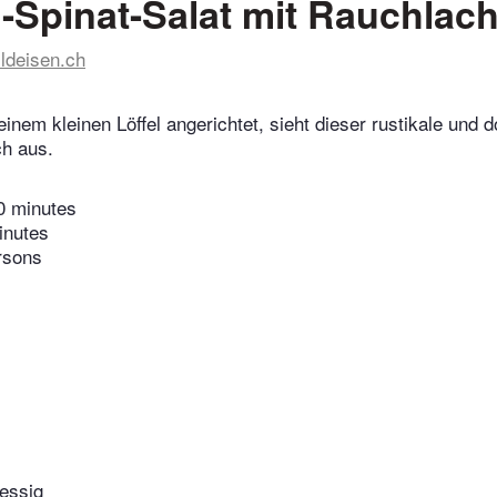
-Spinat-Salat mit Rauchlac
ildeisen.ch
inem kleinen Löffel angerichtet, sieht dieser rustikale und d
h aus.
0 minutes
inutes
rsons
essig