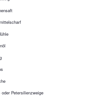
nensaft
mittelscharf
Mühle
nöl
g
hs
che
l- oder Petersilienzweige