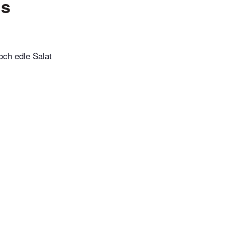
hs
och edle Salat