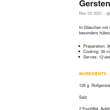
Gersten
Nov 03 2021
w
In Gläschen mit e
besonders hübsc
Preparation:
3
Cooking:
30 m
Serves: 12 pe
INGREDIENTS
125 g
Rollgerste
Salz
2 Esslöffel
Apfel