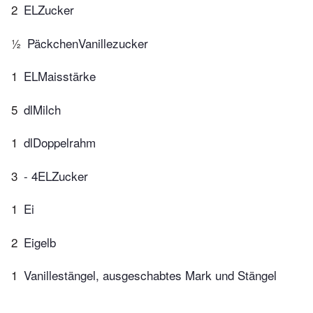
2
ELZucker
½
PäckchenVanillezucker
1
ELMaisstärke
5
dlMilch
1
dlDoppelrahm
3
- 4ELZucker
1
Ei
2
Eigelb
1
Vanillestängel, ausgeschabtes Mark und Stängel