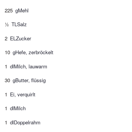
225
gMehl
½
TLSalz
2
ELZucker
10
gHefe, zerbröckelt
1
dlMilch, lauwarm
30
gButter, flüssig
1
Ei, verquirlt
1
dlMilch
1
dlDoppelrahm