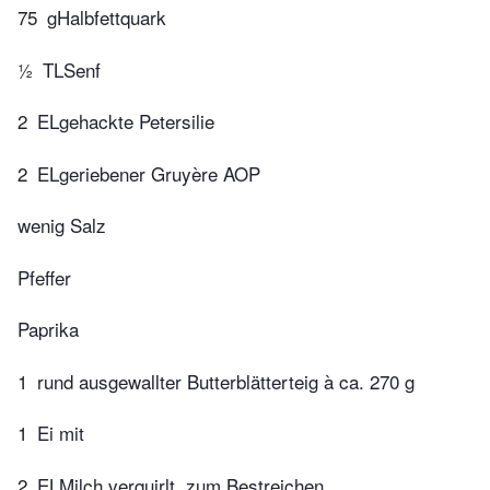
75
gHalbfettquark
½
TLSenf
2
ELgehackte Petersilie
2
ELgeriebener Gruyère AOP
wenig Salz
Pfeffer
Paprika
1
rund ausgewallter Butterblätterteig à ca. 270 g
1
Ei mit
2
ELMilch verquirlt, zum Bestreichen