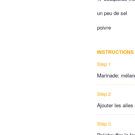
un peu de sel
poivre
INSTRUCTIONS
Step 1
Marinade: mélang
Step 2
Ajouter les ailes
Step 3
Préchauffer le f