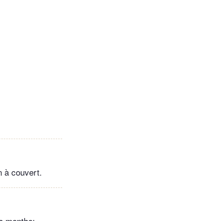
n à couvert.
la menthe: