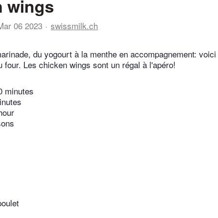
n wings
Mar 06 2023
swissmilk.ch
arinade, du yogourt à la menthe en accompagnement: voici 
u four. Les chicken wings sont un régal à l'apéro!
0 minutes
inutes
hour
sons
poulet