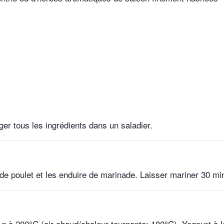
er tous les ingrédients dans un saladier.
 de poulet et les enduire de marinade. Laisser mariner 30 mi
our à 200°C (air chaud/chaleur tournante: 180°C). Yogourt à 