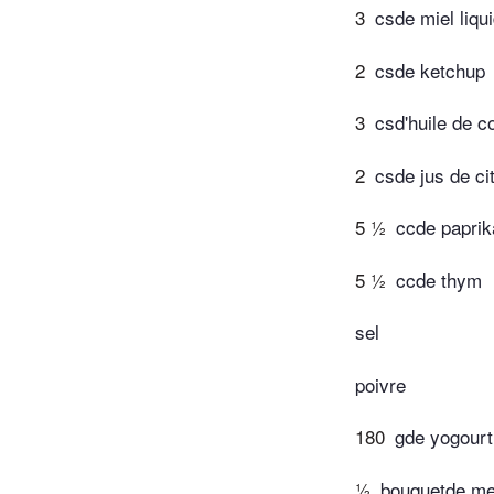
3
csde miel liqu
2
csde ketchup
3
csd'huile de c
2
csde jus de ci
5 ½
ccde paprik
5 ½
ccde thym
sel
poivre
180
gde yogourt
½
bouquetde me