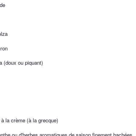
ide
olza
tron
a (doux ou piquant)
 à la crème (à la grecque)
nthe ou d'herbes aromatiques de saison finement hachées