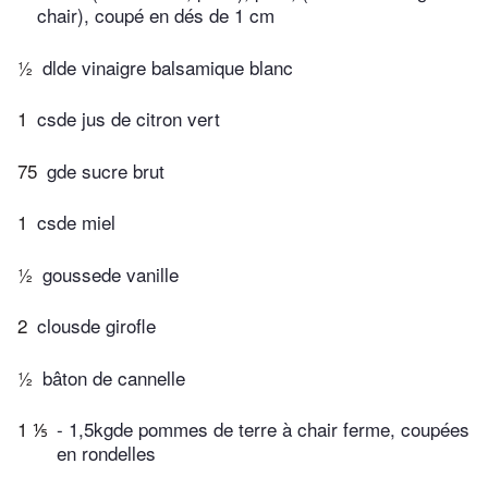
chair), coupé en dés de 1 cm
½
dlde vinaigre balsamique blanc
1
csde jus de citron vert
75
gde sucre brut
1
csde miel
½
goussede vanille
2
clousde girofle
½
bâton de cannelle
1 ⅕
- 1,5kgde pommes de terre à chair ferme, coupées
en rondelles