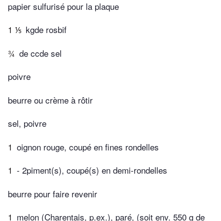
papier sulfurisé pour la plaque
1 ⅕
kgde rosbif
¾
de ccde sel
poivre
beurre ou crème à rôtir
sel, poivre
1
oignon rouge, coupé en fines rondelles
1
- 2piment(s), coupé(s) en demi-rondelles
beurre pour faire revenir
1
melon (Charentais, p.ex.), paré, (soit env. 550 g de