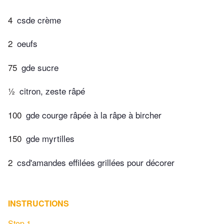
4
csde crème
2
oeufs
75
gde sucre
½
citron, zeste râpé
100
gde courge râpée à la râpe à bircher
150
gde myrtilles
2
csd'amandes effilées grillées pour décorer
INSTRUCTIONS
Step 1