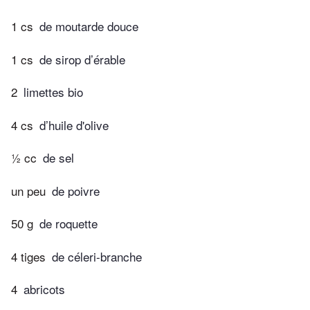
1 cs
de moutarde douce
1 cs
de sirop d’érable
2
limettes bio
4 cs
d’huile d'olive
½ cc
de sel
un peu
de poivre
50 g
de roquette
4 tiges
de céleri-branche
4
abricots