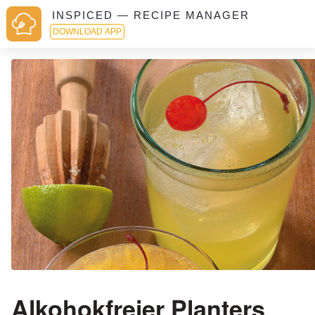
INSPICED — RECIPE MANAGER
DOWNLOAD APP
Alkohokfreier Planters