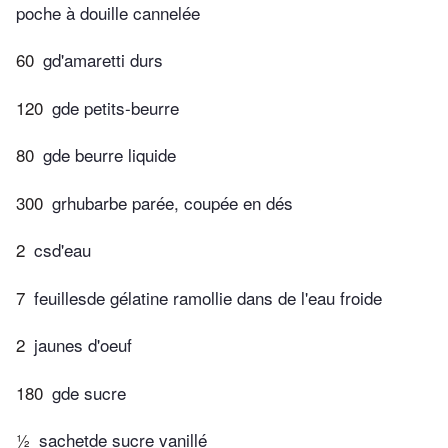
poche à douille cannelée
60
gd'amaretti durs
120
gde petits-beurre
80
gde beurre liquide
300
grhubarbe parée, coupée en dés
2
csd'eau
7
feuillesde gélatine ramollie dans de l'eau froide
2
jaunes d'oeuf
180
gde sucre
½
sachetde sucre vanillé