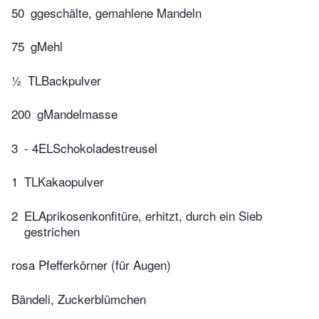
50
ggeschälte, gemahlene Mandeln
75
gMehl
½
TLBackpulver
200
gMandelmasse
3
- 4ELSchokoladestreusel
1
TLKakaopulver
2
ELAprikosenkonfitüre, erhitzt, durch ein Sieb
gestrichen
rosa Pfefferkörner (für Augen)
Bändeli, Zuckerblümchen