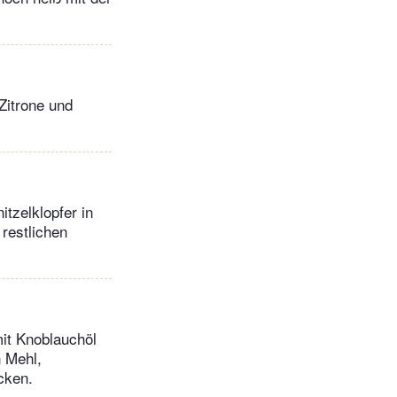
 Zitrone und
tzelklopfer in
restlichen
it Knoblauchöl
n Mehl,
cken.