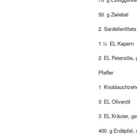
50
g Zwiebel
2
Sardellenfilets
1 ½
EL Kapern
2
EL Petersilie,
Pfeffer
1
Knoblauchzehe
3
EL Olivenöl
3
EL Kräuter, g
400
g Erdäpfel, 