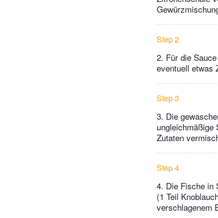
Gewürzmischung
Step 2
2. Für die Sauce 
eventuell etwas
Step 3
3. Die gewaschen
ungleichmäßige S
Zutaten vermisc
Step 4
4. Die Fische i
(1 Teil Knoblauc
verschlagenem E