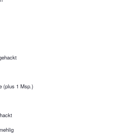
 gehackt
 (plus 1 Msp.)
ehackt
mehlig