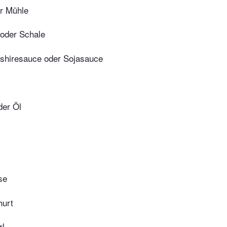
er Mühle
/oder Schale
shiresauce oder Sojasauce
der Öl
se
hurt
rl