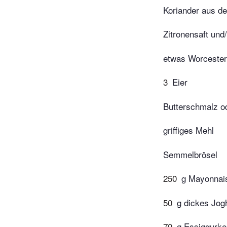
Koriander aus d
Zitronensaft und
etwas Worcester
3
Eier
Butterschmalz o
griffiges Mehl
Semmelbrösel
250
g Mayonnai
50
g dickes Jog
70
g Essiggurke