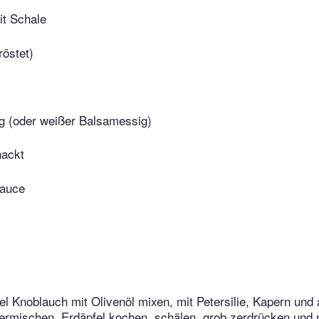
it Schale
östet)
g (oder weißer Balsamessig)
hackt
sauce
fel Knoblauch mit Olivenöl mixen, mit Petersilie, Kapern und
ermischen. Erdäpfel kochen, schälen, grob zerdrücken und 