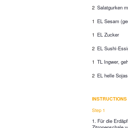
2
Salatgurken m
1
EL Sesam (ger
1
EL Zucker
2
EL Sushi-Essi
1
TL Ingwer, ge
2
EL helle Soja
INSTRUCTIONS
Step 1
1. Für die Erdäp
Zitronenschale v