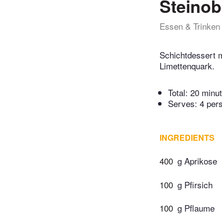
Steinob
Essen & Trinken
Schichtdessert m
Limettenquark.
Total:
20 minu
Serves: 4 per
INGREDIENTS
400
g Aprikose
100
g Pfirsich
100
g Pflaume