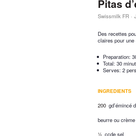
Pitas d’
Swissmilk FR
Des recettes pou
claires pour une 
Preparation:
3
Total:
30 minu
Serves: 2 per
INGREDIENTS
200
gd’émincé 
beurre ou crème 
½
ccde sel