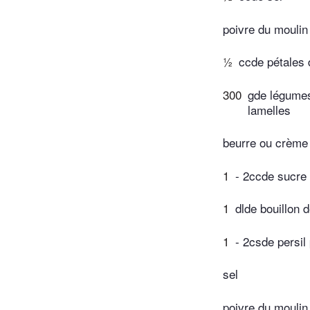
poivre du moulin
½
ccde pétales 
300
gde légumes
lamelles
beurre ou crème 
1
- 2ccde sucre
1
dlde bouillon 
1
- 2csde persil 
sel
poivre du moulin