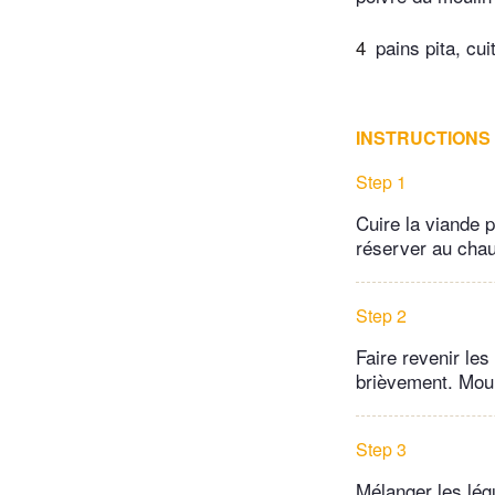
4
pains pita, cui
INSTRUCTIONS
Step 1
Cuire la viande p
réserver au cha
Step 2
Faire revenir le
brièvement. Mouil
Step 3
Mélanger les légu