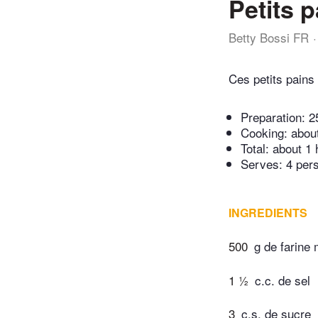
Petits 
Betty Bossi FR
Ces petits pains 
Preparation:
2
Cooking:
abou
Total:
about 1 
Serves: 4 per
INGREDIENTS
500
g de farine
1 ½
c.c. de sel
3
c.s. de sucre