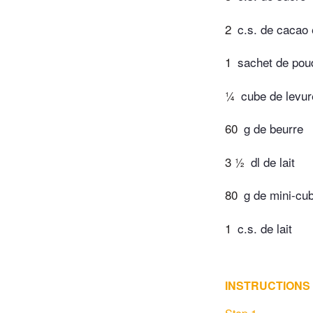
2
c.s. de cacao
1
sachet de poud
¼
cube de levur
60
g de beurre
3 ½
dl de lait
80
g de mini-cu
1
c.s. de lait
INSTRUCTIONS