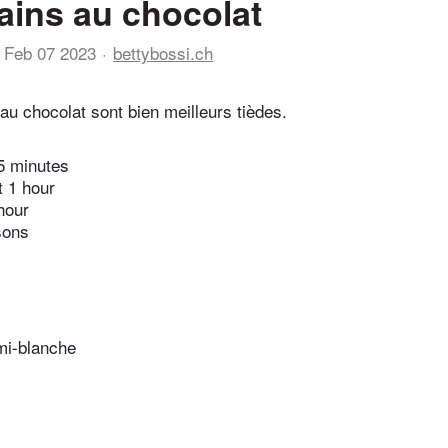
pains au chocolat
Feb 07 2023
bettybossi.ch
au chocolat sont bien meilleurs tièdes.
5 minutes
t 1 hour
hour
sons
 mi-blanche