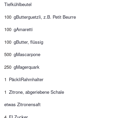
Tiefkühlbeutel
100
gButterguetzli, z.B. Petit Beurre
100
gAmaretti
100
gButter, flüssig
500
gMascarpone
250
gMagerquark
1
PäckliRahmhalter
1
Zitrone, abgeriebene Schale
etwas Zitronensaft
4
ELZucker