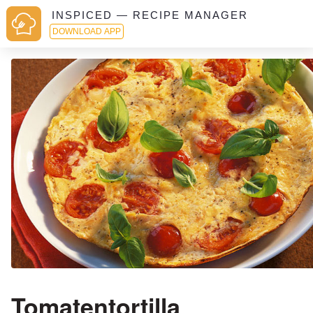
INSPICED — RECIPE MANAGER
DOWNLOAD APP
Tomatentortilla